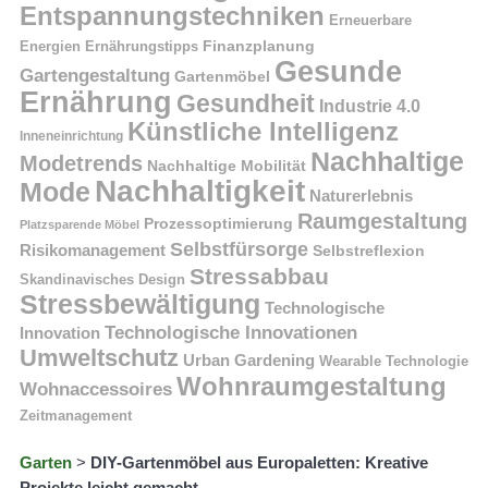
Entspannungstechniken
Erneuerbare
Finanzplanung
Energien
Ernährungstipps
Gesunde
Gartengestaltung
Gartenmöbel
Ernährung
Gesundheit
Industrie 4.0
Künstliche Intelligenz
Inneneinrichtung
Nachhaltige
Modetrends
Nachhaltige Mobilität
Nachhaltigkeit
Mode
Naturerlebnis
Raumgestaltung
Prozessoptimierung
Platzsparende Möbel
Selbstfürsorge
Risikomanagement
Selbstreflexion
Stressabbau
Skandinavisches Design
Stressbewältigung
Technologische
Technologische Innovationen
Innovation
Umweltschutz
Urban Gardening
Wearable Technologie
Wohnraumgestaltung
Wohnaccessoires
Zeitmanagement
Garten
>
DIY-Gartenmöbel aus Europaletten: Kreative
Projekte leicht gemacht