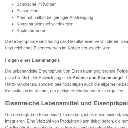
Schwäche im Körper
Blasse Haut
Atemnot, selbst bei geringer Anstrengung
Konzentrationsschwierigkeiten
Kopfschmerzen
Diese Symptome sind häufig das Resultat einer verminderten Sa
unzureichende Eisenreserven im Körper verursacht wird.
Folgen eines Eisenmangels
Die unbehandelte Erschöpfung von Eisen kann gravierende
Folge
einschließlich der Entwicklung einer
Anämie und Eisenmangel
. 
Herzkrankheiten, sondern beeinträchtigen auch die allgemeine Leben
Konsultation ist ratsam, um geeignete Maßnahmen zu ergreifen.
Eisenreiche Lebensmittel und Eisenpräpa
Um den täglichen Eisenbedarf zu decken, ist es entscheidend,
ei
integrieren. Eine Vielzahl von Produkten kann dabei helfen, die n
Quellen für Eisen gehören rotes Fleisch, insbesondere Rind- und 