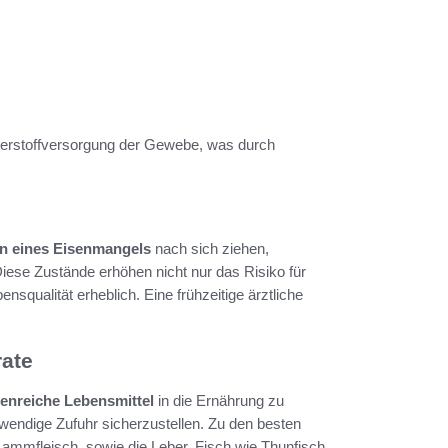
uerstoffversorgung der Gewebe, was durch
n eines Eisenmangels
nach sich ziehen,
Diese Zustände erhöhen nicht nur das Risiko für
squalität erheblich. Eine frühzeitige ärztliche
rate
senreiche Lebensmittel
in die Ernährung zu
otwendige Zufuhr sicherzustellen. Zu den besten
Lammfleisch, sowie die Leber. Fisch wie Thunfisch