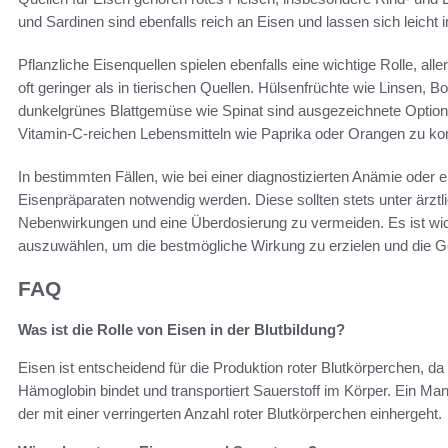
und Sardinen sind ebenfalls reich an Eisen und lassen sich leicht i
Pflanzliche Eisenquellen spielen ebenfalls eine wichtige Rolle, alle
oft geringer als in tierischen Quellen. Hülsenfrüchte wie Linsen
dunkelgrünes Blattgemüse wie Spinat sind ausgezeichnete Optionen
Vitamin-C-reichen Lebensmitteln wie Paprika oder Orangen zu k
In bestimmten Fällen, wie bei einer diagnostizierten Anämie od
Eisenpräparaten notwendig werden. Diese sollten stets unter ärz
Nebenwirkungen und eine Überdosierung zu vermeiden. Es ist wich
auszuwählen, um die bestmögliche Wirkung zu erzielen und die Ge
FAQ
Was ist die Rolle von Eisen in der Blutbildung?
Eisen ist entscheidend für die Produktion roter Blutkörperchen, d
Hämoglobin bindet und transportiert Sauerstoff im Körper. Ein M
der mit einer verringerten Anzahl roter Blutkörperchen einhergeht.