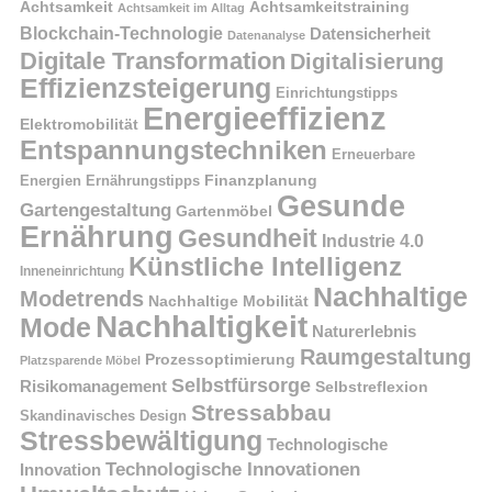
Achtsamkeit
Achtsamkeitstraining
Achtsamkeit im Alltag
Blockchain-Technologie
Datensicherheit
Datenanalyse
Digitale Transformation
Digitalisierung
Effizienzsteigerung
Einrichtungstipps
Energieeffizienz
Elektromobilität
Entspannungstechniken
Erneuerbare
Finanzplanung
Energien
Ernährungstipps
Gesunde
Gartengestaltung
Gartenmöbel
Ernährung
Gesundheit
Industrie 4.0
Künstliche Intelligenz
Inneneinrichtung
Nachhaltige
Modetrends
Nachhaltige Mobilität
Nachhaltigkeit
Mode
Naturerlebnis
Raumgestaltung
Prozessoptimierung
Platzsparende Möbel
Selbstfürsorge
Risikomanagement
Selbstreflexion
Stressabbau
Skandinavisches Design
Stressbewältigung
Technologische
Technologische Innovationen
Innovation