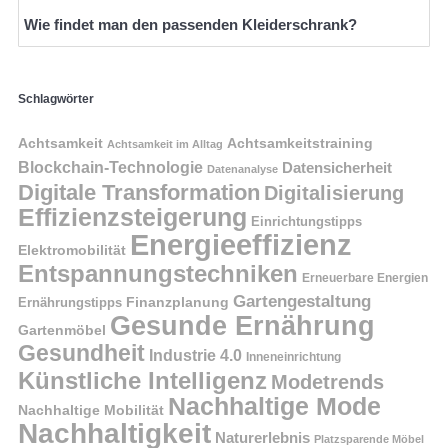
Wie findet man den passenden Kleiderschrank?
Schlagwörter
Achtsamkeit
Achtsamkeitstraining
Achtsamkeit im Alltag
Blockchain-Technologie
Datensicherheit
Datenanalyse
Digitale Transformation
Digitalisierung
Effizienzsteigerung
Einrichtungstipps
Energieeffizienz
Elektromobilität
Entspannungstechniken
Erneuerbare Energien
Gartengestaltung
Finanzplanung
Ernährungstipps
Gesunde Ernährung
Gartenmöbel
Gesundheit
Industrie 4.0
Inneneinrichtung
Künstliche Intelligenz
Modetrends
Nachhaltige Mode
Nachhaltige Mobilität
Nachhaltigkeit
Naturerlebnis
Platzsparende Möbel