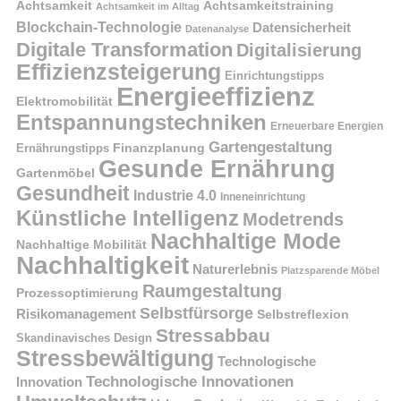
Achtsamkeit
Achtsamkeitstraining
Achtsamkeit im Alltag
Blockchain-Technologie
Datensicherheit
Datenanalyse
Digitale Transformation
Digitalisierung
Effizienzsteigerung
Einrichtungstipps
Energieeffizienz
Elektromobilität
Entspannungstechniken
Erneuerbare Energien
Gartengestaltung
Finanzplanung
Ernährungstipps
Gesunde Ernährung
Gartenmöbel
Gesundheit
Industrie 4.0
Inneneinrichtung
Künstliche Intelligenz
Modetrends
Nachhaltige Mode
Nachhaltige Mobilität
Nachhaltigkeit
Naturerlebnis
Platzsparende Möbel
Raumgestaltung
Prozessoptimierung
Selbstfürsorge
Risikomanagement
Selbstreflexion
Stressabbau
Skandinavisches Design
Stressbewältigung
Technologische
Technologische Innovationen
Innovation