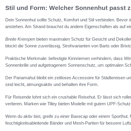
Stil und Form: Welcher Sonnenhut passt 
Dein Sonnenhut sollte Schutz, Komfort und Stil verbinden. Bevor d
anstehen. Am Strand brauchst du andere Eigenschaften als auf ei
Breite Krempen
bieten maximalen Schutz für Gesicht und Dekolle
blockt die Sonne zuverlässig. Strohvarianten von Barts oder Brixt
Praktische Merkmale: befestigte Kinnriemen verhindern, dass Wi
Sonnenbrille und aufgetragenem Sonnenschutz, um optimalen Sch
Der Panamahut bleibt ein zeitloses Accessoire für Städtereisen un
sind leicht, atmungsaktiv und behalten ihre Form.
Für Reisende lohnt sich ein crushable Reisehut. Er lässt sich roll
verlieren. Marken wie Tilley bieten Modelle mit gutem UPF-Schutz
Wenn du aktiv bist, greife zu einer Basecap oder einem Sporth
feuchtigkeitsableitende Bänder und Mesh-Partien für bessere Luftzi