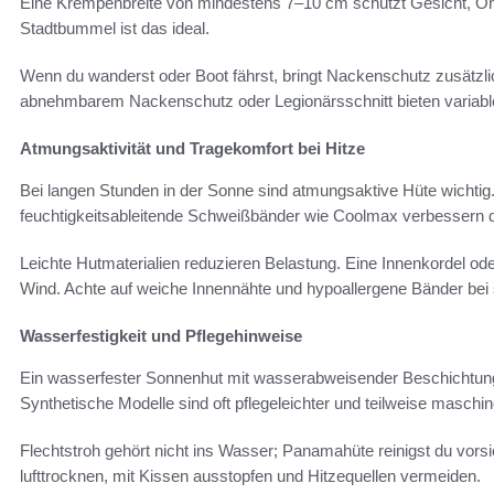
Eine Krempenbreite von mindestens 7–10 cm schützt Gesicht, Ohr
Stadtbummel ist das ideal.
Wenn du wanderst oder Boot fährst, bringt Nackenschutz zusätzli
abnehmbarem Nackenschutz oder Legionärsschnitt bieten variab
Atmungsaktivität und Tragekomfort bei Hitze
Bei langen Stunden in der Sonne sind atmungsaktive Hüte wichti
feuchtigkeitsableitende Schweißbänder wie Coolmax verbessern 
Leichte Hutmaterialien reduzieren Belastung. Eine Innenkordel ode
Wind. Achte auf weiche Innennähte und hypoallergene Bänder bei 
Wasserfestigkeit und Pflegehinweise
Ein wasserfester Sonnenhut mit wasserabweisender Beschichtung 
Synthetische Modelle sind oft pflegeleichter und teilweise masch
Flechtstroh gehört nicht ins Wasser; Panamahüte reinigst du vor
lufttrocknen, mit Kissen ausstopfen und Hitzequellen vermeiden.