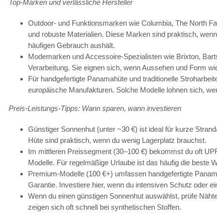
Top-Marken und verlässliche Hersteller
Outdoor- und Funktionsmarken wie Columbia, The North Fa
und robuste Materialien. Diese Marken sind praktisch, wen
häufigen Gebrauch aushält.
Modemarken und Accessoire-Spezialisten wie Brixton, Barts,
Verarbeitung. Sie eignen sich, wenn Aussehen und Form wic
Für handgefertigte Panamahüte und traditionelle Stroharbeite
europäische Manufakturen. Solche Modelle lohnen sich, wen
Preis-Leistungs-Tipps: Wann sparen, wann investieren
Günstiger Sonnenhut (unter ~30 €) ist ideal für kurze Stra
Hüte sind praktisch, wenn du wenig Lagerplatz brauchst.
Im mittleren Preissegment (30–100 €) bekommst du oft UP
Modelle. Für regelmäßige Urlaube ist das häufig die beste W
Premium-Modelle (100 €+) umfassen handgefertigte Panama
Garantie. Investiere hier, wenn du intensiven Schutz oder ei
Wenn du einen günstigen Sonnenhut auswählst, prüfe Nähte,
zeigen sich oft schnell bei synthetischen Stoffen.