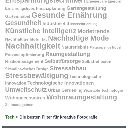
Entspannungstechniken
Erneuerbare Energien
Gartengestaltung
Finanzplanung
Ernährungstipps
Gesunde Ernährung
Gartenmöbel
Gesundheit
Industrie 4.0
Inneneinrichtung
Künstliche Intelligenz
Modetrends
Nachhaltige Mode
Nachhaltige Mobilität
Nachhaltigkeit
Naturerlebnis
Platzsparende Möbel
Raumgestaltung
Prozessoptimierung
Selbstfürsorge
Risikomanagement
Selbstreflexion
Stressabbau
Skandinavisches Design
Stressbewältigung
Technologische
Technologische Innovationen
Innovation
Umweltschutz
Urban Gardening
Wearable Technologie
Wohnraumgestaltung
Wohnaccessoires
Zeitmanagement
Tech
>
Die besten Filter für kreative Fotografie