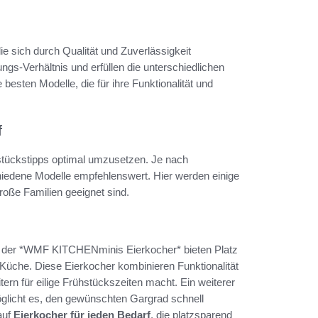
ie sich durch Qualität und Zuverlässigkeit
gs-Verhältnis und erfüllen die unterschiedlichen
 besten Modelle, die für ihre Funktionalität und
f
stückstipps optimal umzusetzen. Je nach
hiedene Modelle empfehlenswert. Hier werden einige
roße Familien geeignet sind.
ie der *WMF KITCHENminis Eierkocher* bieten Platz
r Küche. Diese Eierkocher kombinieren Funktionalität
ern für eilige Frühstückszeiten macht. Ein weiterer
möglicht es, den gewünschten Gargrad schnell
auf
Eierkocher für jeden Bedarf
, die platzsparend