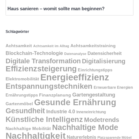
Haus sanieren – womit sollte man beginnen?
Schlagwörter
Achtsamkeit
Achtsamkeitstraining
Achtsamkeit im Alltag
Blockchain-Technologie
Datensicherheit
Datenanalyse
Digitale Transformation
Digitalisierung
Effizienzsteigerung
Einrichtungstipps
Energieeffizienz
Elektromobilität
Entspannungstechniken
Erneuerbare Energien
Gartengestaltung
Finanzplanung
Ernährungstipps
Gesunde Ernährung
Gartenmöbel
Gesundheit
Industrie 4.0
Inneneinrichtung
Künstliche Intelligenz
Modetrends
Nachhaltige Mode
Nachhaltige Mobilität
Nachhaltigkeit
Naturerlebnis
Platzsparende Möbel