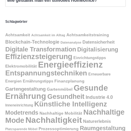
Wie gestaltet man ein stilvolles Homeoffice?
Schlagwörter
Achtsamkeit
Achtsamkeitstraining
Achtsamkeit im Alltag
Blockchain-Technologie
Datensicherheit
Datenanalyse
Digitale Transformation
Digitalisierung
Effizienzsteigerung
Einrichtungstipps
Energieeffizienz
Elektromobilität
Entspannungstechniken
Erneuerbare
Finanzplanung
Energien
Ernährungstipps
Gesunde
Gartengestaltung
Gartenmöbel
Ernährung
Gesundheit
Industrie 4.0
Künstliche Intelligenz
Inneneinrichtung
Nachhaltige
Modetrends
Nachhaltige Mobilität
Nachhaltigkeit
Mode
Naturerlebnis
Raumgestaltung
Prozessoptimierung
Platzsparende Möbel