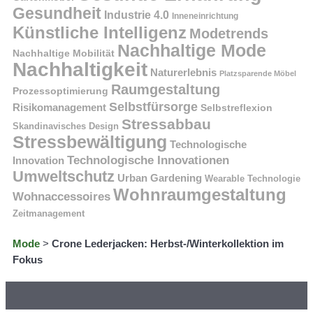
Gesundheit
Industrie 4.0
Inneneinrichtung
Künstliche Intelligenz
Modetrends
Nachhaltige Mode
Nachhaltige Mobilität
Nachhaltigkeit
Naturerlebnis
Platzsparende Möbel
Raumgestaltung
Prozessoptimierung
Selbstfürsorge
Risikomanagement
Selbstreflexion
Stressabbau
Skandinavisches Design
Stressbewältigung
Technologische
Technologische Innovationen
Innovation
Umweltschutz
Urban Gardening
Wearable Technologie
Wohnraumgestaltung
Wohnaccessoires
Zeitmanagement
Mode
>
Crone Lederjacken: Herbst-/Winterkollektion im
Fokus