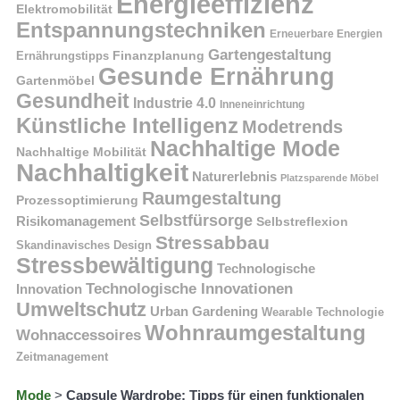
Energieeffizienz
Elektromobilität
Entspannungstechniken
Erneuerbare Energien
Gartengestaltung
Finanzplanung
Ernährungstipps
Gesunde Ernährung
Gartenmöbel
Gesundheit
Industrie 4.0
Inneneinrichtung
Künstliche Intelligenz
Modetrends
Nachhaltige Mode
Nachhaltige Mobilität
Nachhaltigkeit
Naturerlebnis
Platzsparende Möbel
Raumgestaltung
Prozessoptimierung
Selbstfürsorge
Risikomanagement
Selbstreflexion
Stressabbau
Skandinavisches Design
Stressbewältigung
Technologische
Technologische Innovationen
Innovation
Umweltschutz
Urban Gardening
Wearable Technologie
Wohnraumgestaltung
Wohnaccessoires
Zeitmanagement
Mode
>
Capsule Wardrobe: Tipps für einen funktionalen