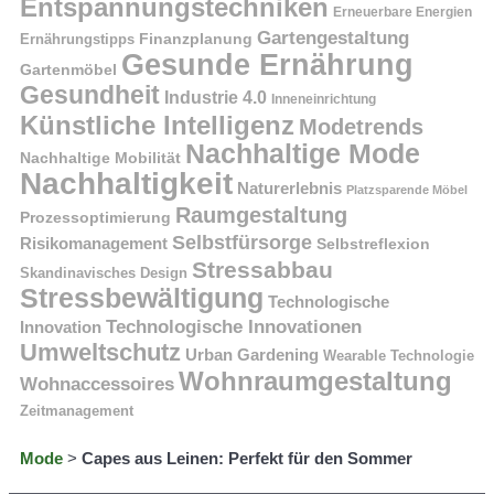
Entspannungstechniken
Erneuerbare Energien
Gartengestaltung
Finanzplanung
Ernährungstipps
Gesunde Ernährung
Gartenmöbel
Gesundheit
Industrie 4.0
Inneneinrichtung
Künstliche Intelligenz
Modetrends
Nachhaltige Mode
Nachhaltige Mobilität
Nachhaltigkeit
Naturerlebnis
Platzsparende Möbel
Raumgestaltung
Prozessoptimierung
Selbstfürsorge
Risikomanagement
Selbstreflexion
Stressabbau
Skandinavisches Design
Stressbewältigung
Technologische
Technologische Innovationen
Innovation
Umweltschutz
Urban Gardening
Wearable Technologie
Wohnraumgestaltung
Wohnaccessoires
Zeitmanagement
Mode
>
Capes aus Leinen: Perfekt für den Sommer