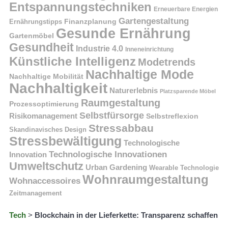
Entspannungstechniken
Erneuerbare Energien
Gartengestaltung
Finanzplanung
Ernährungstipps
Gesunde Ernährung
Gartenmöbel
Gesundheit
Industrie 4.0
Inneneinrichtung
Künstliche Intelligenz
Modetrends
Nachhaltige Mode
Nachhaltige Mobilität
Nachhaltigkeit
Naturerlebnis
Platzsparende Möbel
Raumgestaltung
Prozessoptimierung
Selbstfürsorge
Risikomanagement
Selbstreflexion
Stressabbau
Skandinavisches Design
Stressbewältigung
Technologische
Technologische Innovationen
Innovation
Umweltschutz
Urban Gardening
Wearable Technologie
Wohnraumgestaltung
Wohnaccessoires
Zeitmanagement
Tech
>
Blockchain in der Lieferkette: Transparenz schaffen