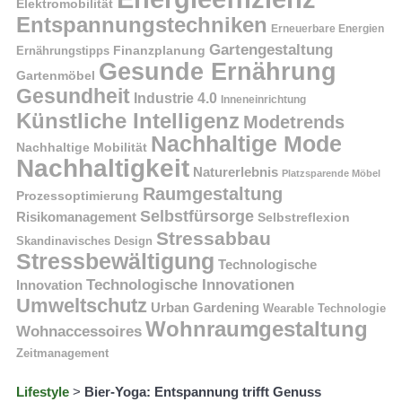
Elektromobilität
Entspannungstechniken
Erneuerbare Energien
Gartengestaltung
Finanzplanung
Ernährungstipps
Gesunde Ernährung
Gartenmöbel
Gesundheit
Industrie 4.0
Inneneinrichtung
Künstliche Intelligenz
Modetrends
Nachhaltige Mode
Nachhaltige Mobilität
Nachhaltigkeit
Naturerlebnis
Platzsparende Möbel
Raumgestaltung
Prozessoptimierung
Selbstfürsorge
Risikomanagement
Selbstreflexion
Stressabbau
Skandinavisches Design
Stressbewältigung
Technologische
Technologische Innovationen
Innovation
Umweltschutz
Urban Gardening
Wearable Technologie
Wohnraumgestaltung
Wohnaccessoires
Zeitmanagement
Lifestyle
>
Bier-Yoga: Entspannung trifft Genuss