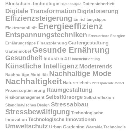
Blockchain-Technologie
Datensicherheit
Datenanalyse
Digitale Transformation
Digitalisierung
Effizienzsteigerung
Einrichtungstipps
Energieeffizienz
Elektromobilität
Entspannungstechniken
Erneuerbare Energien
Gartengestaltung
Finanzplanung
Ernährungstipps
Gesunde Ernährung
Gartenmöbel
Gesundheit
Industrie 4.0
Inneneinrichtung
Künstliche Intelligenz
Modetrends
Nachhaltige Mode
Nachhaltige Mobilität
Nachhaltigkeit
Naturerlebnis
Platzsparende Möbel
Raumgestaltung
Prozessoptimierung
Selbstfürsorge
Risikomanagement
Selbstreflexion
Stressabbau
Skandinavisches Design
Stressbewältigung
Technologische
Technologische Innovationen
Innovation
Umweltschutz
Urban Gardening
Wearable Technologie