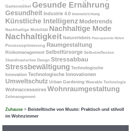
Gesunde Ernährung
Gartenmöbel
Gesundheit
Industrie 4.0
Inneneinrichtung
Künstliche Intelligenz
Modetrends
Nachhaltige Mode
Nachhaltige Mobilität
Nachhaltigkeit
Naturerlebnis
Platzsparende Möbel
Raumgestaltung
Prozessoptimierung
Selbstfürsorge
Risikomanagement
Selbstreflexion
Stressabbau
Skandinavisches Design
Stressbewältigung
Technologische
Technologische Innovationen
Innovation
Umweltschutz
Urban Gardening
Wearable Technologie
Wohnraumgestaltung
Wohnaccessoires
Zeitmanagement
Zuhause
>
Beistelltische von Muuto: Praktisch und stilvoll
im Wohnzimmer