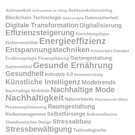
Achtsamkeit
Achtsamkeitstraining
Achtsamkeit im Alltag
Blockchain-Technologie
Datensicherheit
Datenanalyse
Digitale Transformation
Digitalisierung
Effizienzsteigerung
Einrichtungstipps
Energieeffizienz
Elektromobilität
Entspannungstechniken
Erneuerbare Energien
Gartengestaltung
Finanzplanung
Ernährungstipps
Gesunde Ernährung
Gartenmöbel
Gesundheit
Industrie 4.0
Inneneinrichtung
Künstliche Intelligenz
Modetrends
Nachhaltige Mode
Nachhaltige Mobilität
Nachhaltigkeit
Naturerlebnis
Platzsparende Möbel
Raumgestaltung
Prozessoptimierung
Selbstfürsorge
Risikomanagement
Selbstreflexion
Stressabbau
Skandinavisches Design
Stressbewältigung
Technologische