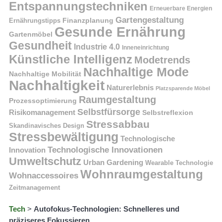
Entspannungstechniken
Erneuerbare Energien
Gartengestaltung
Finanzplanung
Ernährungstipps
Gesunde Ernährung
Gartenmöbel
Gesundheit
Industrie 4.0
Inneneinrichtung
Künstliche Intelligenz
Modetrends
Nachhaltige Mode
Nachhaltige Mobilität
Nachhaltigkeit
Naturerlebnis
Platzsparende Möbel
Raumgestaltung
Prozessoptimierung
Selbstfürsorge
Risikomanagement
Selbstreflexion
Stressabbau
Skandinavisches Design
Stressbewältigung
Technologische
Technologische Innovationen
Innovation
Umweltschutz
Urban Gardening
Wearable Technologie
Wohnraumgestaltung
Wohnaccessoires
Zeitmanagement
Tech
>
Autofokus-Technologien: Schnelleres und
präziseres Fokussieren