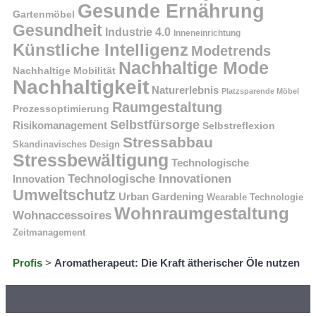
Gesunde Ernährung
Gartenmöbel
Gesundheit
Industrie 4.0
Inneneinrichtung
Künstliche Intelligenz
Modetrends
Nachhaltige Mode
Nachhaltige Mobilität
Nachhaltigkeit
Naturerlebnis
Platzsparende Möbel
Raumgestaltung
Prozessoptimierung
Selbstfürsorge
Risikomanagement
Selbstreflexion
Stressabbau
Skandinavisches Design
Stressbewältigung
Technologische
Technologische Innovationen
Innovation
Umweltschutz
Urban Gardening
Wearable Technologie
Wohnraumgestaltung
Wohnaccessoires
Zeitmanagement
Profis
>
Aromatherapeut: Die Kraft ätherischer Öle nutzen