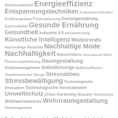
Energieeffizienz
Elektromobilität
Entspannungstechniken
Erneuerbare Energien
Gartengestaltung
Finanzplanung
Ernährungstipps
Gesunde Ernährung
Gartenmöbel
Gesundheit
Industrie 4.0
Inneneinrichtung
Künstliche Intelligenz
Modetrends
Nachhaltige Mode
Nachhaltige Mobilität
Nachhaltigkeit
Naturerlebnis
Platzsparende Möbel
Raumgestaltung
Prozessoptimierung
Selbstfürsorge
Risikomanagement
Selbstreflexion
Stressabbau
Skandinavisches Design
Stressbewältigung
Technologische
Technologische Innovationen
Innovation
Umweltschutz
Urban Gardening
Wearable Technologie
Wohnraumgestaltung
Wohnaccessoires
Zeitmanagement