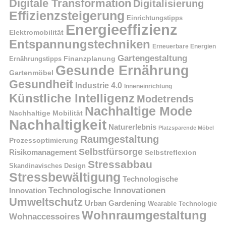
Digitale Transformation
Digitalisierung
Effizienzsteigerung
Einrichtungstipps
Energieeffizienz
Elektromobilität
Entspannungstechniken
Erneuerbare Energien
Gartengestaltung
Finanzplanung
Ernährungstipps
Gesunde Ernährung
Gartenmöbel
Gesundheit
Industrie 4.0
Inneneinrichtung
Künstliche Intelligenz
Modetrends
Nachhaltige Mode
Nachhaltige Mobilität
Nachhaltigkeit
Naturerlebnis
Platzsparende Möbel
Raumgestaltung
Prozessoptimierung
Selbstfürsorge
Risikomanagement
Selbstreflexion
Stressabbau
Skandinavisches Design
Stressbewältigung
Technologische
Technologische Innovationen
Innovation
Umweltschutz
Urban Gardening
Wearable Technologie
Wohnraumgestaltung
Wohnaccessoires