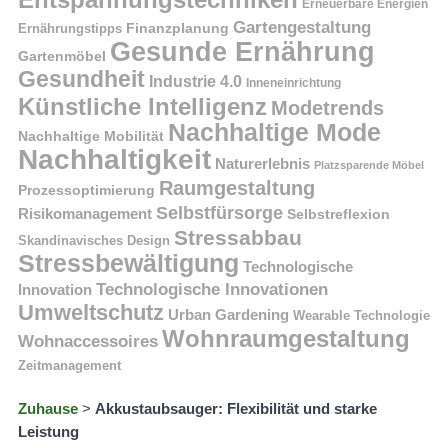
Erneuerbare Energien
Gartengestaltung
Finanzplanung
Ernährungstipps
Gesunde Ernährung
Gartenmöbel
Gesundheit
Industrie 4.0
Inneneinrichtung
Künstliche Intelligenz
Modetrends
Nachhaltige Mode
Nachhaltige Mobilität
Nachhaltigkeit
Naturerlebnis
Platzsparende Möbel
Raumgestaltung
Prozessoptimierung
Selbstfürsorge
Risikomanagement
Selbstreflexion
Stressabbau
Skandinavisches Design
Stressbewältigung
Technologische
Technologische Innovationen
Innovation
Umweltschutz
Urban Gardening
Wearable Technologie
Wohnraumgestaltung
Wohnaccessoires
Zeitmanagement
Zuhause
>
Akkustaubsauger: Flexibilität und starke
Leistung