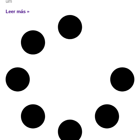
um
Leer más »